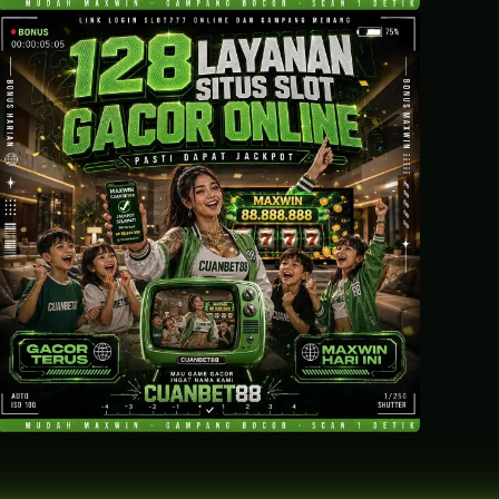
Open
media
7
in
modal
Open
media
9
in