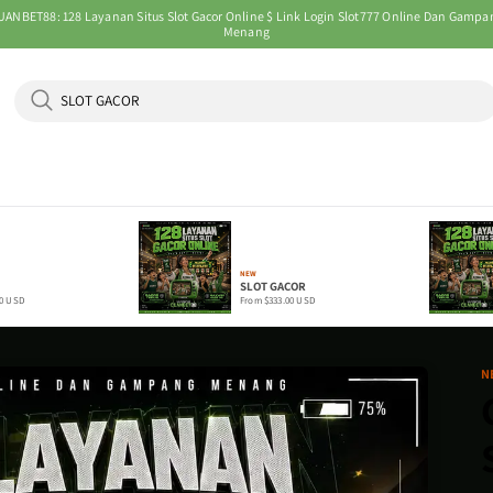
UANBET88: 128 Layanan Situs Slot Gacor Online $ Link Login Slot777 Online Dan Gampa
Menang
SLOT GACOR
SITUS SLOT GACOR
SLOT GACOR HARI INI
SLOT GA
NEW
SLOT GACOR
00 USD
From $333.00 USD
N