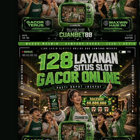
Open
media
2
in
modal