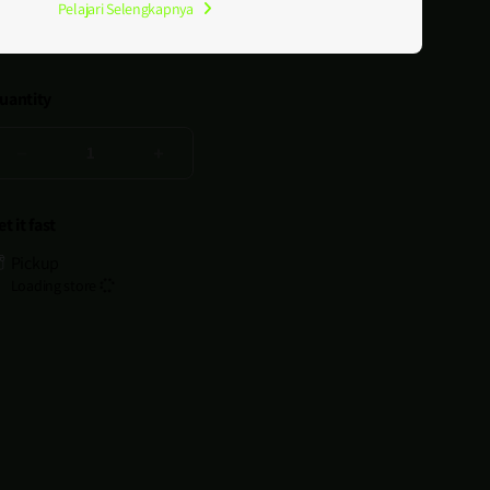
Care
Pelajari Selengkapnya
uantity
Decrease
Increase
quantity
quantity
for
for
et it fast
CUANBET88:
CUANBET88:
Pickup
128
128
Loading store
Layanan
Layanan
Situs
Situs
Slot
Slot
Gacor
Gacor
Online
Online
$
$
Link
Link
Login
Login