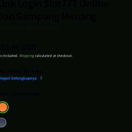
Link Login Slot777 Online
Dan Gampang Menang
KU:
8153074926
Barcode:
8153074926
$10.00 USD
ax included.
Shipping
calculated at checkout.
41.78
/mo. for 4 mo.
elajari Selengkapnya
olor
- Cosmic Orange