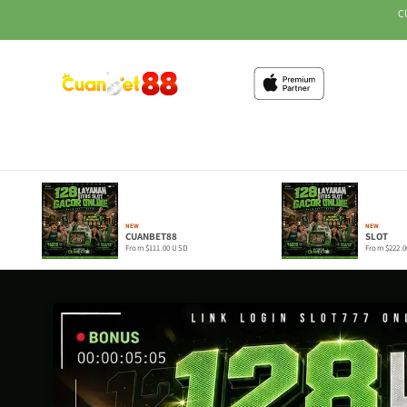
C
CUANBET88
SLOT
SLOT GACOR
SITUS SLOT
LINK 
NEW
NEW
CUANBET88
SLOT
From $111.00 USD
From $222.
Skip to
product
information