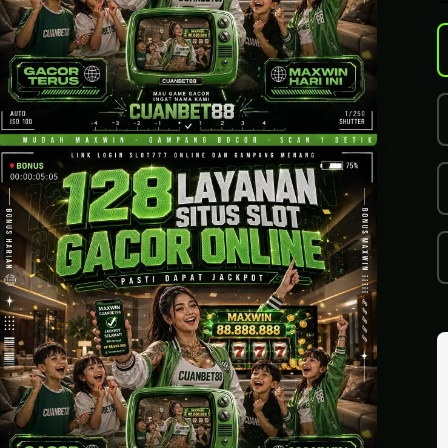
Open
media
3
in
modal